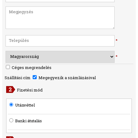
*
*
Céges megrendelés
Szállítási cím
Megegyezik a számlázásival
Fizetési mód
Utánvéttel
Banki átutalás