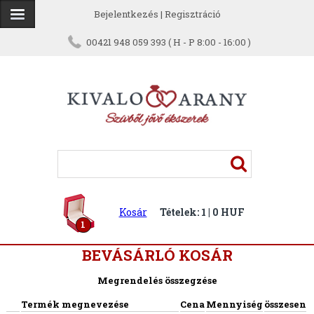
Bejelentkezés
|
Regisztráció
00421 948 059 393 ( H - P 8:00 - 16:00 )
Kosár
Tételek: 1 | 0 HUF
1
BEVÁSÁRLÓ KOSÁR
Megrendelés összegzése
Termék megnevezése
Cena
Mennyiség
összesen