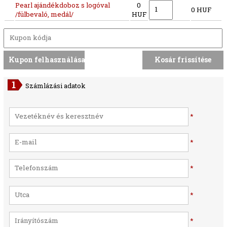
Pearl ajándékdoboz s logóval
0
0 HUF
/fülbevaló, medál/
HUF
Számlázási adatok
*
*
*
*
*