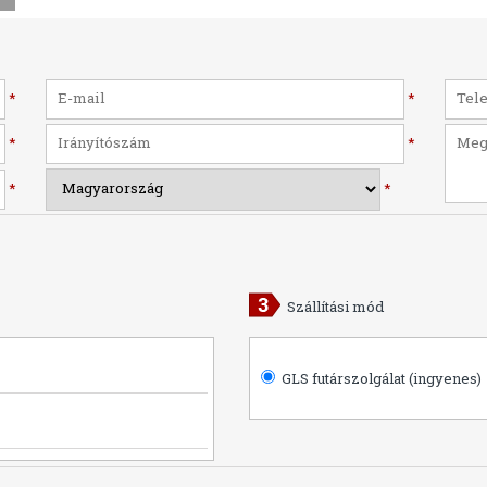
*
*
*
*
*
*
Szállítási mód
GLS futárszolgálat (ingyenes)