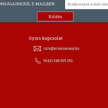
ONSÁGAINKRÓL E-MAILBEN
Gyors kapcsolat
info@kivaloarany.hu
00421 948 059 393