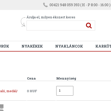
00421 948 059 393 ( H - P 8:00 - 16:00 )
Árulja el, milyen ékszert keres
ŰRŰK
NYAKÉKEK
NYAKLÁNCOK
KARKÖ
Cena
Mennyiség
aló, medál/
0 HUF