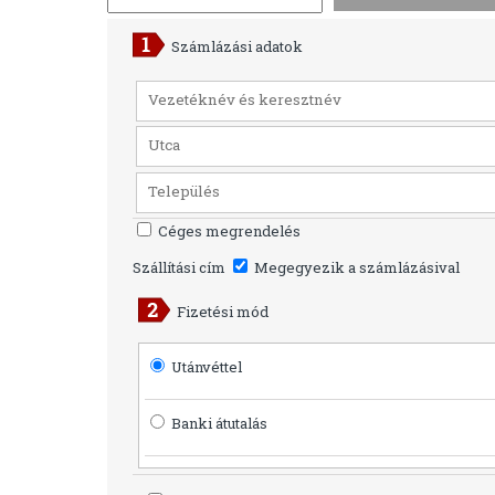
Számlázási adatok
Céges megrendelés
Szállítási cím
Megegyezik a számlázásival
Fizetési mód
Utánvéttel
Banki átutalás