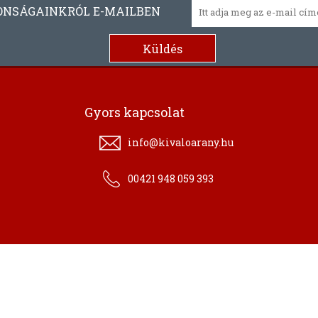
ONSÁGAINKRÓL E-MAILBEN
Gyors kapcsolat
info@kivaloarany.hu
00421 948 059 393