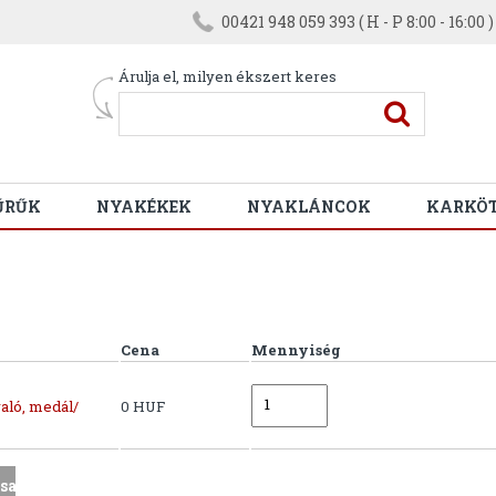
00421 948 059 393 ( H - P 8:00 - 16:00 )
Árulja el, milyen ékszert keres
ŰRŰK
NYAKÉKEK
NYAKLÁNCOK
KARKÖ
Cena
Mennyiség
aló, medál/
0 HUF