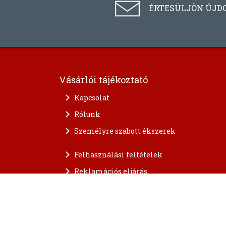
ÉRTESÜLJÖN ÚJD
Vásárlói tájékoztató
Kapcsolat
Rólunk
Személyre szabott ékszerek
Felhasználási feltételek
Reklamációs eljárás
A személyes adatok védelme
FAQ