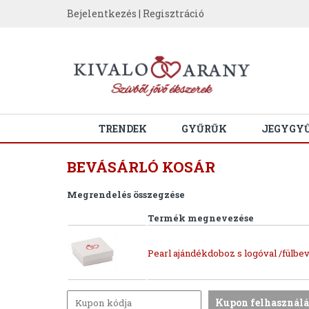
Bejelentkezés
|
Regisztráció
TRENDEK
GYŰRŰK
JEGYGY
BEVÁSÁRLÓ KOSÁR
Megrendelés összegzése
Termék megnevezése
Pearl ajándékdoboz s logóval /fülbev