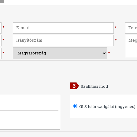
*
*
*
*
*
*
Szállítási mód
GLS futárszolgálat (ingyenes)