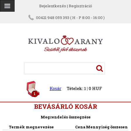
Bejelentkezés
|
Regisztráció
00421 948 059 393 ( H - P 8:00 - 16:00 )
Kosár
Tételek: 1 | 0 HUF
1
BEVÁSÁRLÓ KOSÁR
Megrendelés összegzése
Termék megnevezése
Cena
Mennyiség
összesen