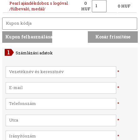
Pearl ajándékdoboz s logóval
0
0 HUF
/fülbevaló, medál/
HUF
Számlázási adatok
*
*
*
*
*