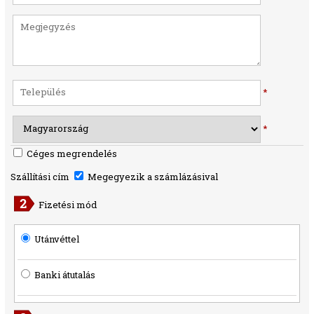
*
*
Céges megrendelés
Szállítási cím
Megegyezik a számlázásival
Fizetési mód
Utánvéttel
Banki átutalás