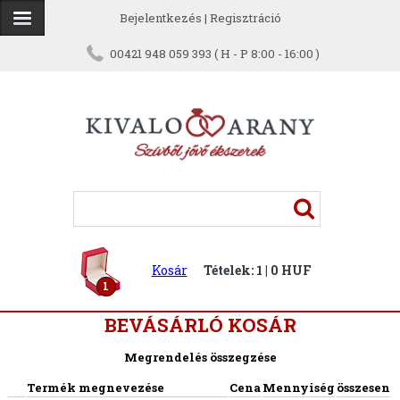
Bejelentkezés
|
Regisztráció
00421 948 059 393 ( H - P 8:00 - 16:00 )
Kosár
Tételek: 1 | 0 HUF
1
BEVÁSÁRLÓ KOSÁR
Megrendelés összegzése
Termék megnevezése
Cena
Mennyiség
összesen