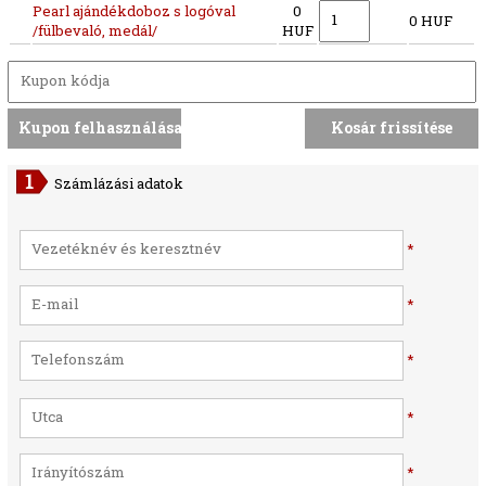
Pearl ajándékdoboz s logóval
0
0 HUF
/fülbevaló, medál/
HUF
Számlázási adatok
*
*
*
*
*