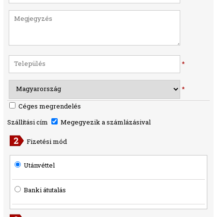
*
*
Céges megrendelés
Szállítási cím
Megegyezik a számlázásival
Fizetési mód
Utánvéttel
Banki átutalás