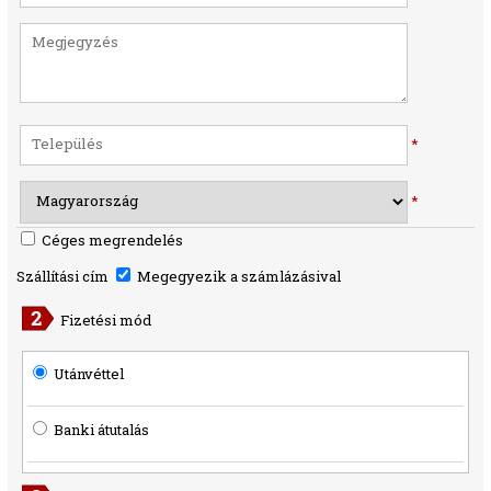
*
*
Céges megrendelés
Szállítási cím
Megegyezik a számlázásival
Fizetési mód
Utánvéttel
Banki átutalás