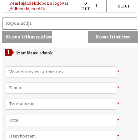
Pearl ajándékdoboz s logóval
0
0 HUF
/fülbevaló, medál/
HUF
Számlázási adatok
*
*
*
*
*