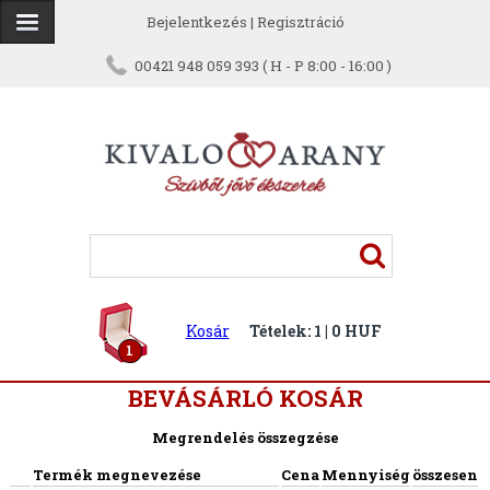
Bejelentkezés
|
Regisztráció
00421 948 059 393 ( H - P 8:00 - 16:00 )
Kosár
Tételek: 1 | 0 HUF
1
BEVÁSÁRLÓ KOSÁR
Megrendelés összegzése
Termék megnevezése
Cena
Mennyiség
összesen