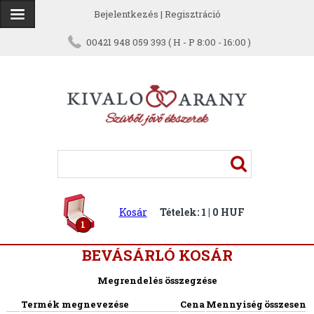
Bejelentkezés
|
Regisztráció
00421 948 059 393 ( H - P 8:00 - 16:00 )
Kosár
Tételek: 1 | 0 HUF
1
BEVÁSÁRLÓ KOSÁR
Megrendelés összegzése
Termék megnevezése
Cena
Mennyiség
összesen