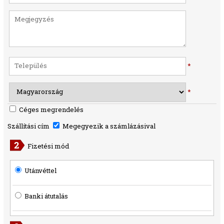
*
*
Céges megrendelés
Szállítási cím
Megegyezik a számlázásival
Fizetési mód
Utánvéttel
Banki átutalás