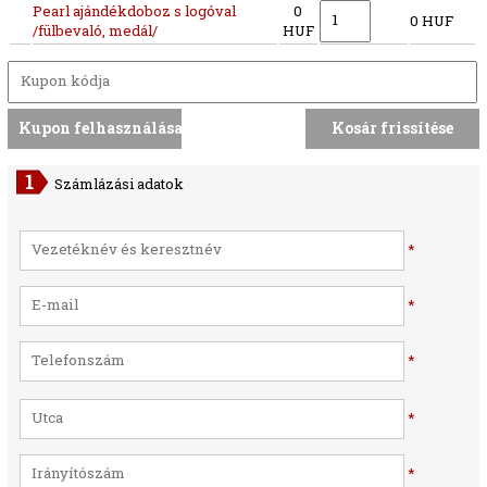
Pearl ajándékdoboz s logóval
0
0 HUF
/fülbevaló, medál/
HUF
Számlázási adatok
*
*
*
*
*