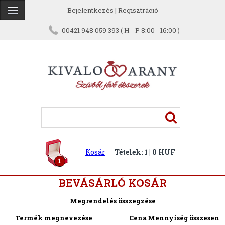
Bejelentkezés
|
Regisztráció
00421 948 059 393 ( H - P 8:00 - 16:00 )
Kosár
Tételek: 1 | 0 HUF
1
BEVÁSÁRLÓ KOSÁR
Megrendelés összegzése
Termék megnevezése
Cena
Mennyiség
összesen