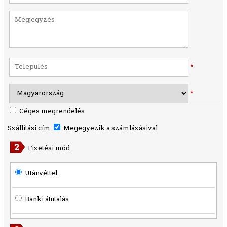
*
*
Céges megrendelés
Szállítási cím
Megegyezik a számlázásival
Fizetési mód
Utánvéttel
Banki átutalás