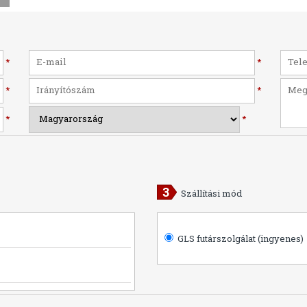
*
*
*
*
*
*
Szállítási mód
GLS futárszolgálat (ingyenes)