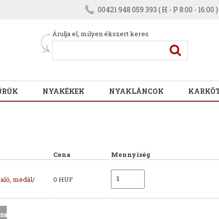
00421 948 059 393 ( H - P 8:00 - 16:00 )
Árulja el, milyen ékszert keres
ŰRŰK
NYAKÉKEK
NYAKLÁNCOK
KARKÖ
Cena
Mennyiség
aló, medál/
0 HUF