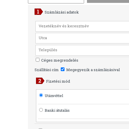
Számlázási adatok
Céges megrendelés
Szállítási cím
Megegyezik a számlázásival
Fizetési mód
Utánvéttel
Banki átutalás