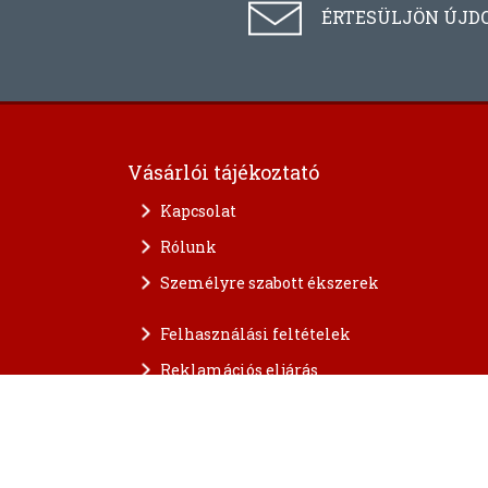
ÉRTESÜLJÖN ÚJD
Vásárlói tájékoztató
Kapcsolat
Rólunk
Személyre szabott ékszerek
Felhasználási feltételek
Reklamációs eljárás
A személyes adatok védelme
FAQ