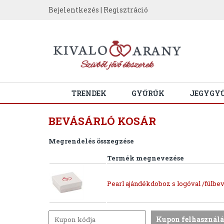
Bejelentkezés
|
Regisztráció
TRENDEK
GYŰRŰK
JEGYGY
BEVÁSÁRLÓ KOSÁR
Megrendelés összegzése
Termék megnevezése
Pearl ajándékdoboz s logóval /fülbev