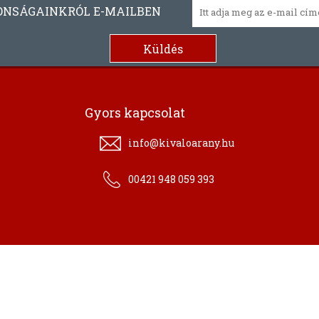
ONSÁGAINKRÓL E-MAILBEN
Gyors kapcsolat
info@kivaloarany.hu
00421 948 059 393