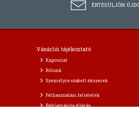
ÉRTESÜLJÖN ÚJD
Vásárlói tájékoztató
Kapcsolat
Rólunk
Személyre szabott ékszerek
Felhasználási feltételek
Reklamációs eljárás
A személyes adatok védelme
FAQ