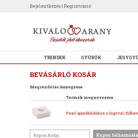
Bejelentkezés
|
Regisztráció
TRENDEK
GYŰRŰK
JEGYGY
BEVÁSÁRLÓ KOSÁR
Megrendelés összegzése
Termék megnevezése
Pearl ajándékdoboz s logóval /fülbev