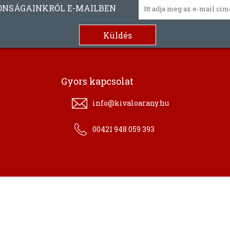
ONSÁGAINKRÓL E-MAILBEN
Gyors kapcsolat
info@kivaloarany.hu
00421 948 059 393