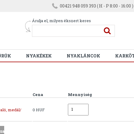
00421 948 059 393 ( H - P 8:00 - 16:00 )
Árulja el, milyen ékszert keres
ŰRŰK
NYAKÉKEK
NYAKLÁNCOK
KARKÖ
Cena
Mennyiség
aló, medál/
0 HUF