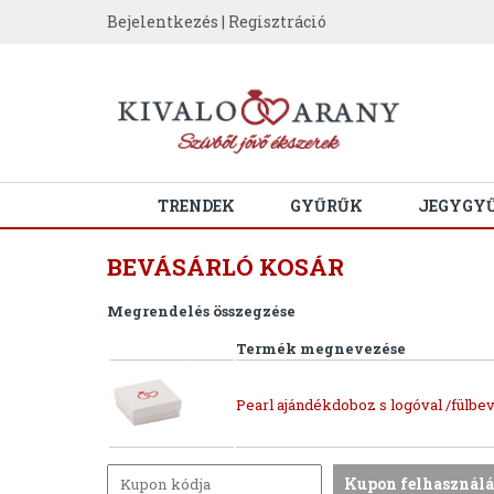
Bejelentkezés
|
Regisztráció
TRENDEK
GYŰRŰK
JEGYGY
BEVÁSÁRLÓ KOSÁR
Megrendelés összegzése
Termék megnevezése
Pearl ajándékdoboz s logóval /fülbev