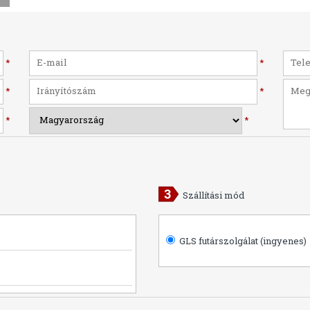
*
*
*
*
*
*
Szállítási mód
GLS futárszolgálat (ingyenes)