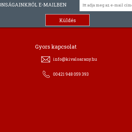
ONSÁGAINKRÓL E-MAILBEN
Gyors kapcsolat
info@kivaloarany.hu
00421 948 059 393