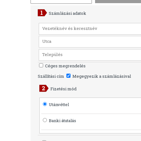
Számlázási adatok
Céges megrendelés
Szállítási cím
Megegyezik a számlázásival
Fizetési mód
Utánvéttel
Banki átutalás