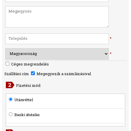
*
*
Céges megrendelés
Szállítási cím
Megegyezik a számlázásival
Fizetési mód
Utánvéttel
Banki átutalás