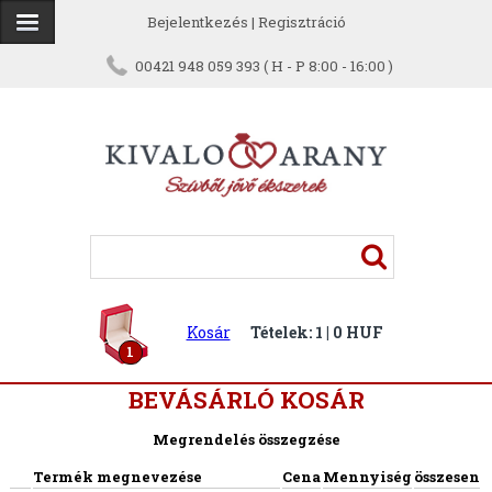
Bejelentkezés
|
Regisztráció
00421 948 059 393 ( H - P 8:00 - 16:00 )
Kosár
Tételek: 1 | 0 HUF
1
BEVÁSÁRLÓ KOSÁR
Megrendelés összegzése
Termék megnevezése
Cena
Mennyiség
összesen