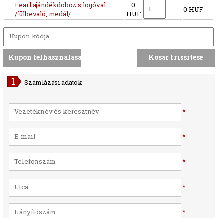
Pearl ajándékdoboz s logóval
0
0 HUF
/fülbevaló, medál/
HUF
Számlázási adatok
*
*
*
*
*