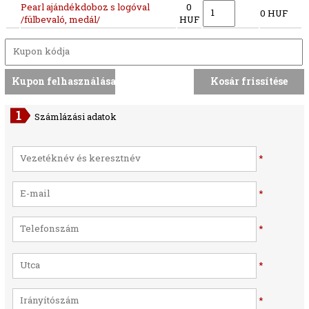
Pearl ajándékdoboz s logóval
0
0 HUF
/fülbevaló, medál/
HUF
Számlázási adatok
*
*
*
*
*