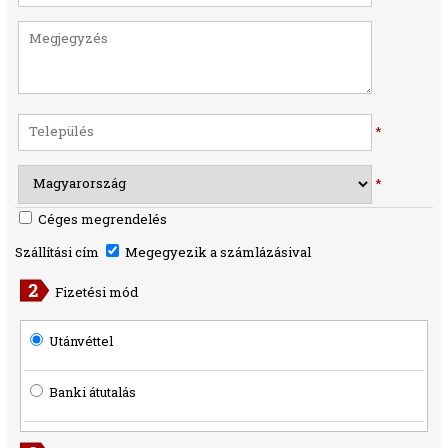
*
*
Céges megrendelés
Szállítási cím
Megegyezik a számlázásival
Fizetési mód
Utánvéttel
Banki átutalás