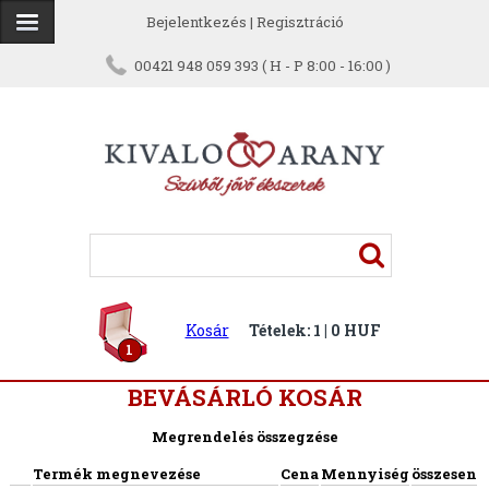
Bejelentkezés
|
Regisztráció
00421 948 059 393 ( H - P 8:00 - 16:00 )
Kosár
Tételek: 1 | 0 HUF
1
BEVÁSÁRLÓ KOSÁR
Megrendelés összegzése
Termék megnevezése
Cena
Mennyiség
összesen