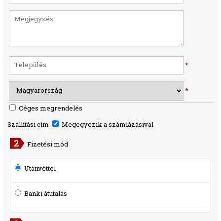
*
*
Céges megrendelés
Szállítási cím
Megegyezik a számlázásival
Fizetési mód
Utánvéttel
Banki átutalás