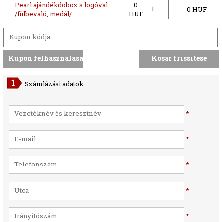
Pearl ajándékdoboz s logóval
0
0 HUF
/fülbevaló, medál/
HUF
Számlázási adatok
*
*
*
*
*