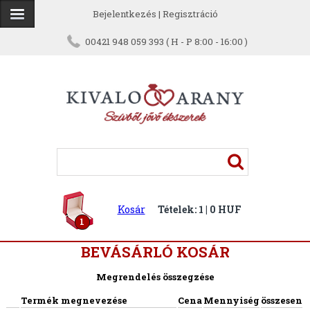
Bejelentkezés
|
Regisztráció
00421 948 059 393 ( H - P 8:00 - 16:00 )
Kosár
Tételek: 1 | 0 HUF
1
BEVÁSÁRLÓ KOSÁR
Megrendelés összegzése
Termék megnevezése
Cena
Mennyiség
összesen