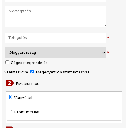
*
*
Céges megrendelés
Szállítási cím
Megegyezik a számlázásival
Fizetési mód
Utánvéttel
Banki átutalás