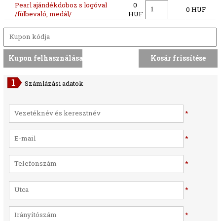
Pearl ajándékdoboz s logóval
0
0 HUF
/fülbevaló, medál/
HUF
Számlázási adatok
*
*
*
*
*