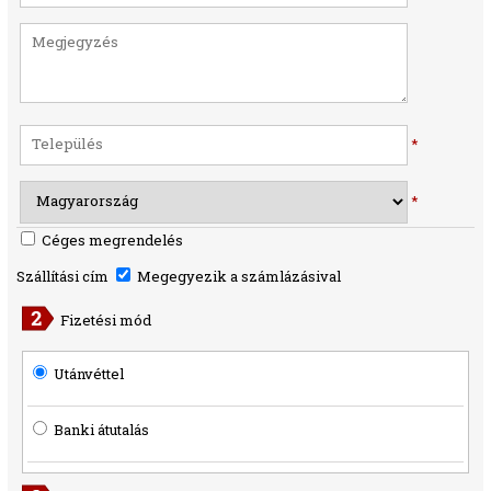
*
*
Céges megrendelés
Szállítási cím
Megegyezik a számlázásival
Fizetési mód
Utánvéttel
Banki átutalás