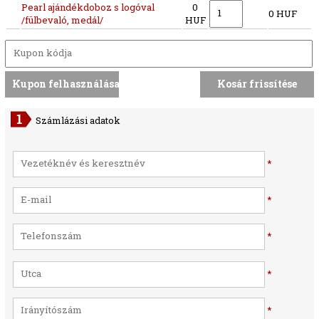
Pearl ajándékdoboz s logóval
0
0 HUF
/fülbevaló, medál/
HUF
Számlázási adatok
*
*
*
*
*