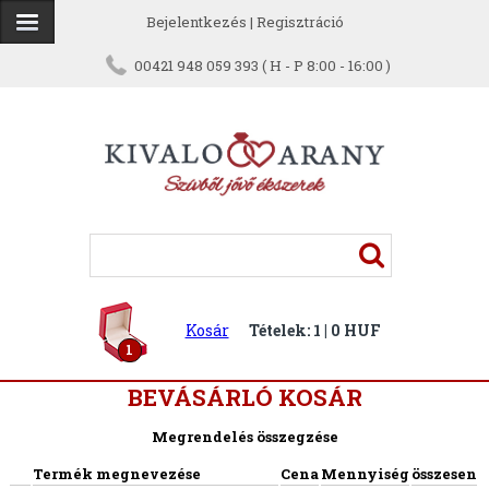
Bejelentkezés
|
Regisztráció
00421 948 059 393 ( H - P 8:00 - 16:00 )
Kosár
Tételek: 1 | 0 HUF
1
BEVÁSÁRLÓ KOSÁR
Megrendelés összegzése
Termék megnevezése
Cena
Mennyiség
összesen