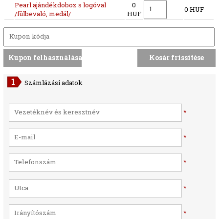
Pearl ajándékdoboz s logóval
0
0 HUF
/fülbevaló, medál/
HUF
Számlázási adatok
*
*
*
*
*