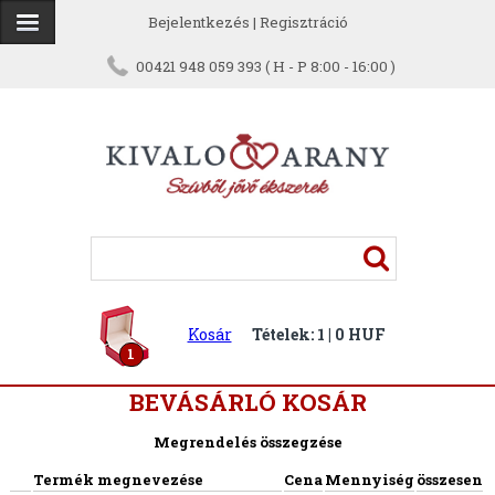
Bejelentkezés
|
Regisztráció
00421 948 059 393 ( H - P 8:00 - 16:00 )
Kosár
Tételek: 1 | 0 HUF
1
BEVÁSÁRLÓ KOSÁR
Megrendelés összegzése
Termék megnevezése
Cena
Mennyiség
összesen