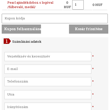
Pearl ajándékdoboz s logóval
0
0 HUF
/fülbevaló, medál/
HUF
Számlázási adatok
*
*
*
*
*