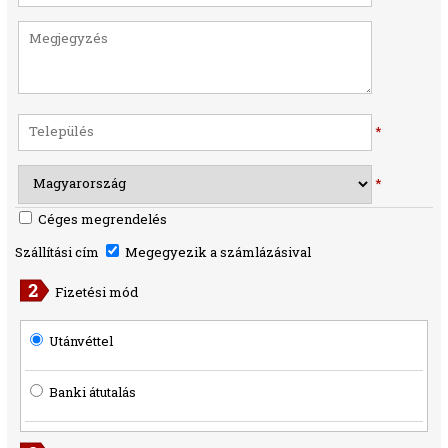
*
*
Céges megrendelés
Szállítási cím
Megegyezik a számlázásival
Fizetési mód
Utánvéttel
Banki átutalás