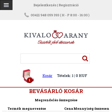
Bejelentkezés
|
Regisztráció
00421 948 059 393 ( H - P 8:00 - 16:00 )
Kosár
Tételek: 1 | 0 HUF
1
BEVÁSÁRLÓ KOSÁR
Megrendelés összegzése
Termék megnevezése
Cena
Mennyiség
összesen