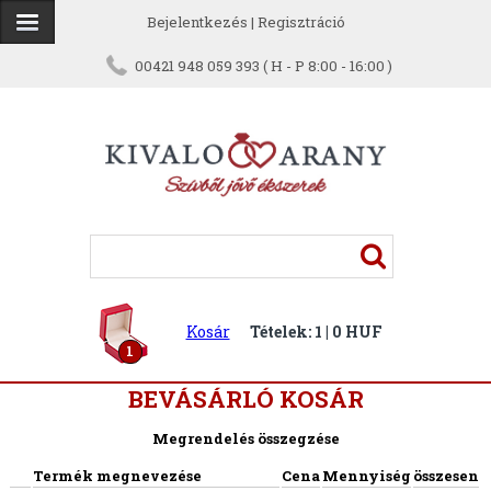
Bejelentkezés
|
Regisztráció
00421 948 059 393 ( H - P 8:00 - 16:00 )
Kosár
Tételek: 1 | 0 HUF
1
BEVÁSÁRLÓ KOSÁR
Megrendelés összegzése
Termék megnevezése
Cena
Mennyiség
összesen