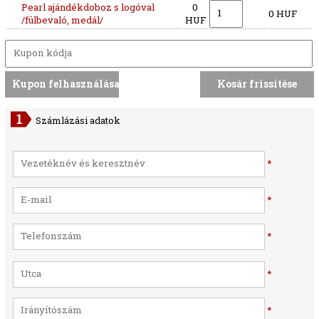
Pearl ajándékdoboz s logóval
0
0 HUF
/fülbevaló, medál/
HUF
Számlázási adatok
*
*
*
*
*