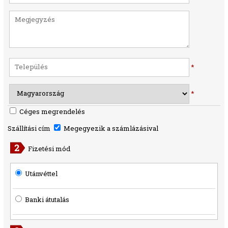
*
*
Céges megrendelés
Szállítási cím
Megegyezik a számlázásival
Fizetési mód
Utánvéttel
Banki átutalás