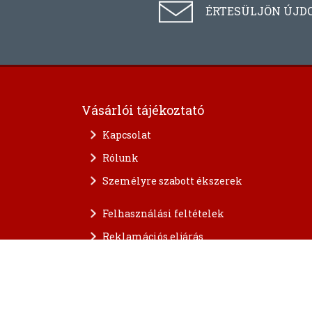
ÉRTESÜLJÖN ÚJD
Vásárlói tájékoztató
Kapcsolat
Rólunk
Személyre szabott ékszerek
Felhasználási feltételek
Reklamációs eljárás
A személyes adatok védelme
FAQ