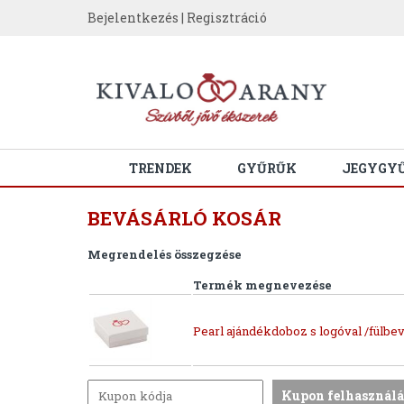
Bejelentkezés
|
Regisztráció
TRENDEK
GYŰRŰK
JEGYGY
BEVÁSÁRLÓ KOSÁR
Megrendelés összegzése
Termék megnevezése
Pearl ajándékdoboz s logóval /fülbev