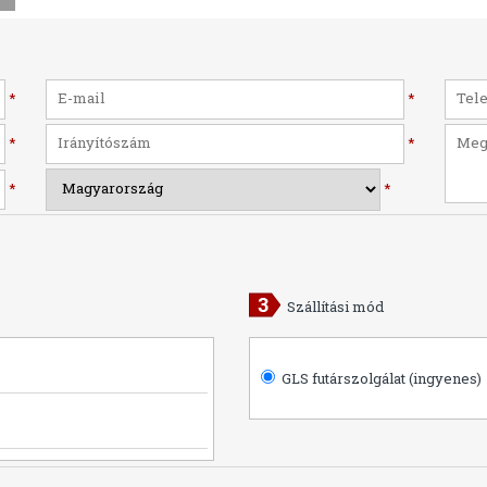
*
*
*
*
*
*
Szállítási mód
GLS futárszolgálat (ingyenes)