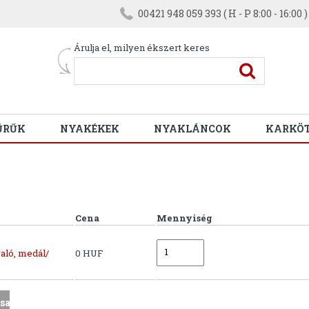
00421 948 059 393 ( H - P 8:00 - 16:00 )
Árulja el, milyen ékszert keres
ŰRŰK
NYAKÉKEK
NYAKLÁNCOK
KARKÖ
Cena
Mennyiség
aló, medál/
0 HUF