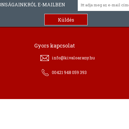
ONSÁGAINKRÓL E-MAILBEN
Gyors kapcsolat
info@kivaloarany.hu
00421 948 059 393