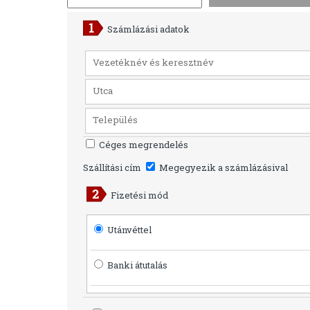
Számlázási adatok
Céges megrendelés
Szállítási cím
Megegyezik a számlázásival
Fizetési mód
Utánvéttel
Banki átutalás