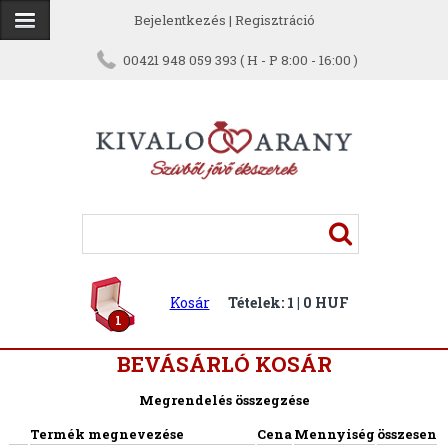
Bejelentkezés
|
Regisztráció
00421 948 059 393 ( H - P 8:00 - 16:00 )
Kosár
Tételek: 1 | 0 HUF
1
BEVÁSÁRLÓ KOSÁR
Megrendelés összegzése
Termék megnevezése
Cena
Mennyiség
összesen