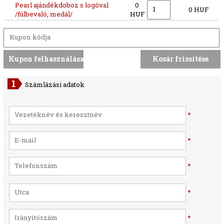
Pearl ajándékdoboz s logóval
0
0 HUF
/fülbevaló, medál/
HUF
Számlázási adatok
*
*
*
*
*