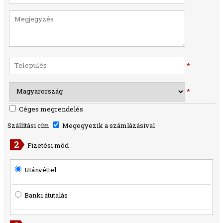
*
*
Céges megrendelés
Szállítási cím
Megegyezik a számlázásival
Fizetési mód
Utánvéttel
Banki átutalás