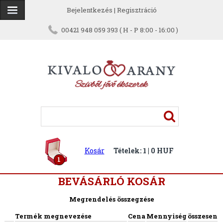
Bejelentkezés
|
Regisztráció
00421 948 059 393 ( H - P 8:00 - 16:00 )
Kosár
Tételek: 1 | 0 HUF
1
BEVÁSÁRLÓ KOSÁR
Megrendelés összegzése
Termék megnevezése
Cena
Mennyiség
összesen