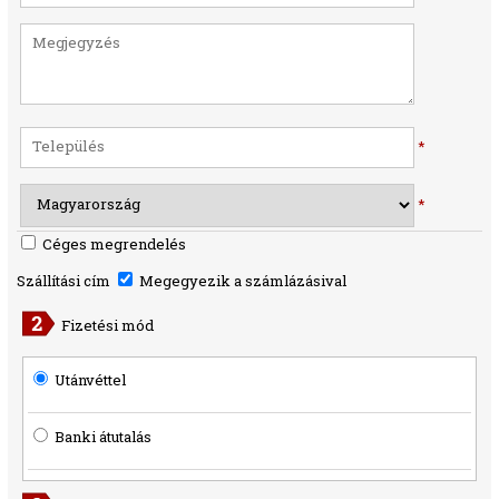
*
*
Céges megrendelés
Szállítási cím
Megegyezik a számlázásival
Fizetési mód
Utánvéttel
Banki átutalás