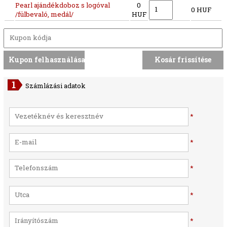
Pearl ajándékdoboz s logóval
0
0 HUF
/fülbevaló, medál/
HUF
Számlázási adatok
*
*
*
*
*