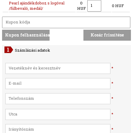
Pearl ajándékdoboz s logóval
0
0 HUF
/fülbevaló, medál/
HUF
Számlázási adatok
*
*
*
*
*