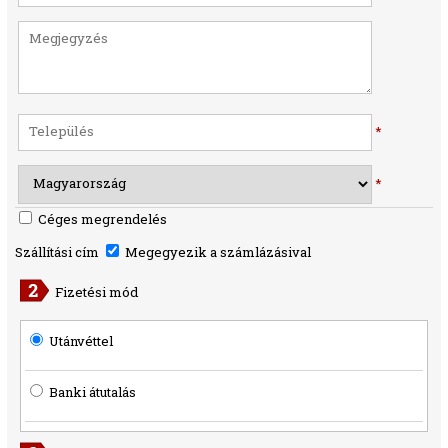
*
*
Céges megrendelés
Szállítási cím
Megegyezik a számlázásival
Fizetési mód
Utánvéttel
Banki átutalás