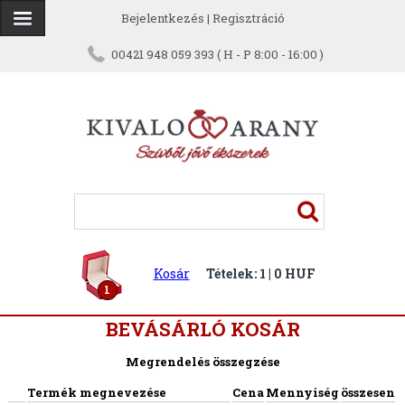
Bejelentkezés
|
Regisztráció
00421 948 059 393 ( H - P 8:00 - 16:00 )
Kosár
Tételek: 1 | 0 HUF
1
BEVÁSÁRLÓ KOSÁR
Megrendelés összegzése
Termék megnevezése
Cena
Mennyiség
összesen