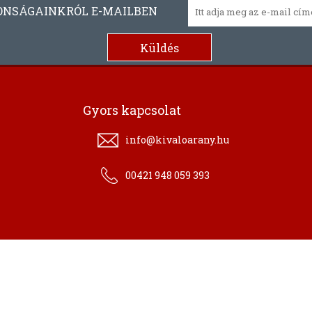
ONSÁGAINKRÓL E-MAILBEN
Gyors kapcsolat
info@kivaloarany.hu
00421 948 059 393