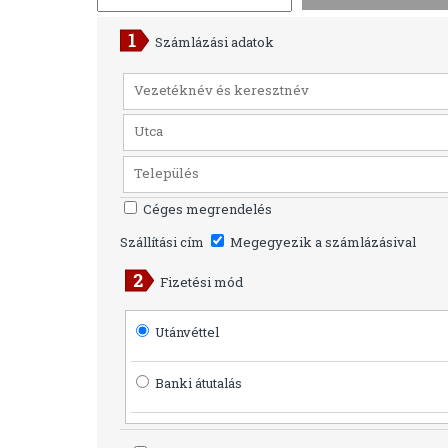
Számlázási adatok
Céges megrendelés
Szállítási cím
Megegyezik a számlázásival
Fizetési mód
Utánvéttel
Banki átutalás