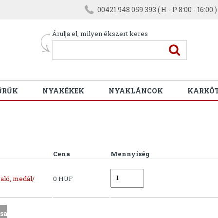
00421 948 059 393 ( H - P 8:00 - 16:00 )
Árulja el, milyen ékszert keres
ŰRŰK
NYAKÉKEK
NYAKLÁNCOK
KARKÖ
Cena
Mennyiség
aló, medál/
0 HUF