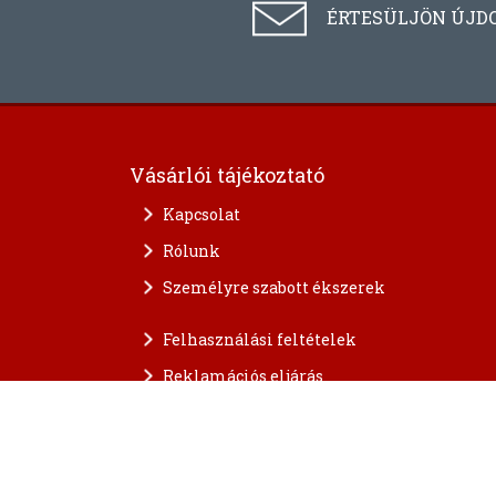
ÉRTESÜLJÖN ÚJD
Vásárlói tájékoztató
Kapcsolat
Rólunk
Személyre szabott ékszerek
Felhasználási feltételek
Reklamációs eljárás
A személyes adatok védelme
FAQ