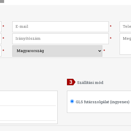
*
*
*
*
*
*
Szállítási mód
GLS futárszolgálat (ingyenes)