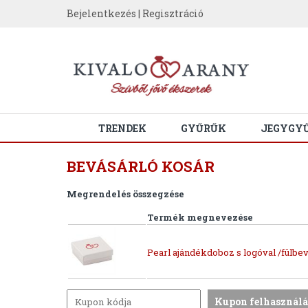
Bejelentkezés
|
Regisztráció
TRENDEK
GYŰRŰK
JEGYGY
BEVÁSÁRLÓ KOSÁR
Megrendelés összegzése
Termék megnevezése
Pearl ajándékdoboz s logóval /fülbev