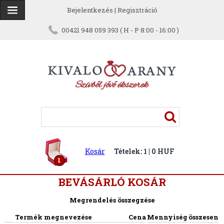
Bejelentkezés
|
Regisztráció
00421 948 059 393 ( H - P 8:00 - 16:00 )
Kosár
Tételek: 1 | 0 HUF
1
BEVÁSÁRLÓ KOSÁR
Megrendelés összegzése
Termék megnevezése
Cena
Mennyiség
összesen