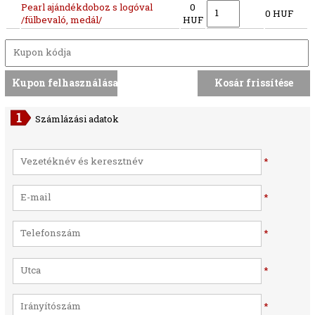
Pearl ajándékdoboz s logóval
0
0 HUF
/fülbevaló, medál/
HUF
Számlázási adatok
*
*
*
*
*