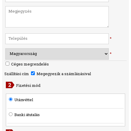
*
*
Céges megrendelés
Szállítási cím
Megegyezik a számlázásival
Fizetési mód
Utánvéttel
Banki átutalás