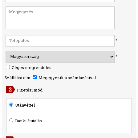
*
*
Céges megrendelés
Szállítási cím
Megegyezik a számlázásival
Fizetési mód
Utánvéttel
Banki átutalás