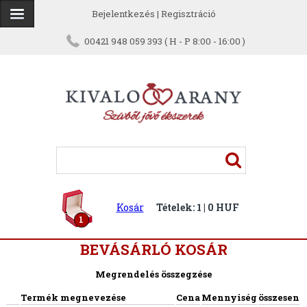
Bejelentkezés
|
Regisztráció
00421 948 059 393 ( H - P 8:00 - 16:00 )
Kosár
Tételek: 1 | 0 HUF
1
BEVÁSÁRLÓ KOSÁR
Megrendelés összegzése
Termék megnevezése
Cena
Mennyiség
összesen