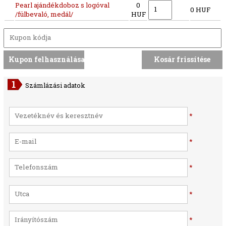
Pearl ajándékdoboz s logóval
0
0 HUF
/fülbevaló, medál/
HUF
Számlázási adatok
*
*
*
*
*