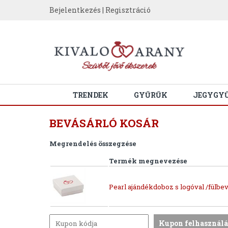
Bejelentkezés
|
Regisztráció
TRENDEK
GYŰRŰK
JEGYGY
BEVÁSÁRLÓ KOSÁR
Megrendelés összegzése
Termék megnevezése
Pearl ajándékdoboz s logóval /fülbev