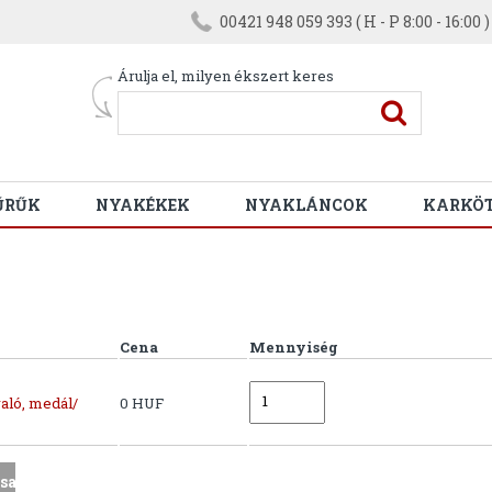
00421 948 059 393 ( H - P 8:00 - 16:00 )
Árulja el, milyen ékszert keres
ŰRŰK
NYAKÉKEK
NYAKLÁNCOK
KARKÖ
Cena
Mennyiség
aló, medál/
0 HUF