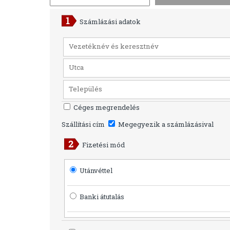
Számlázási adatok
Céges megrendelés
Szállítási cím
Megegyezik a számlázásival
Fizetési mód
Utánvéttel
Banki átutalás