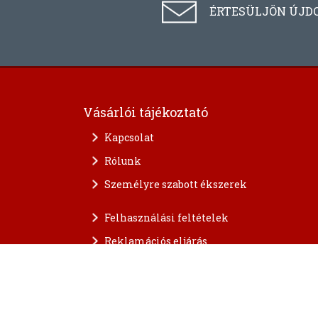
ÉRTESÜLJÖN ÚJD
Vásárlói tájékoztató
Kapcsolat
Rólunk
Személyre szabott ékszerek
Felhasználási feltételek
Reklamációs eljárás
A személyes adatok védelme
FAQ