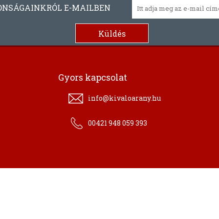
ONSÁGAINKRÓL E-MAILBEN
Gyors kapcsolat
info@kivaloarany.hu
00421 948 059 393