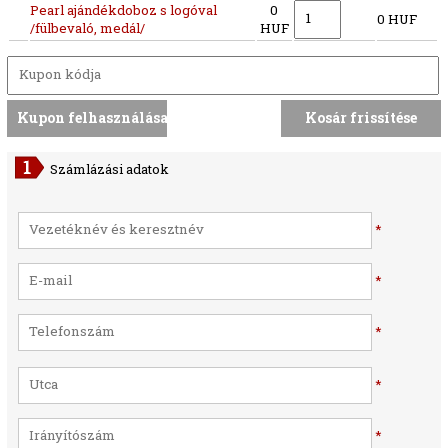
Pearl ajándékdoboz s logóval
0
0 HUF
/fülbevaló, medál/
HUF
Számlázási adatok
*
*
*
*
*