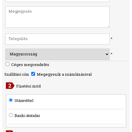
*
*
Céges megrendelés
Szállítási cím
Megegyezik a számlázásival
Fizetési mód
Utánvéttel
Banki átutalás