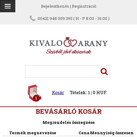
Bejelentkezés
|
Regisztráció
00421 948 059 393 ( H - P 8:00 - 16:00 )
Kosár
Tételek: 1 | 0 HUF
1
BEVÁSÁRLÓ KOSÁR
Megrendelés összegzése
Termék megnevezése
Cena
Mennyiség
összesen