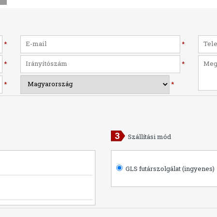
*
*
*
*
*
*
Szállítási mód
GLS futárszolgálat (ingyenes)