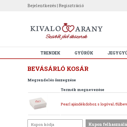
Bejelentkezés
|
Regisztráció
TRENDEK
GYŰRŰK
JEGYGY
BEVÁSÁRLÓ KOSÁR
Megrendelés összegzése
Termék megnevezése
Pearl ajándékdoboz s logóval /fülbev