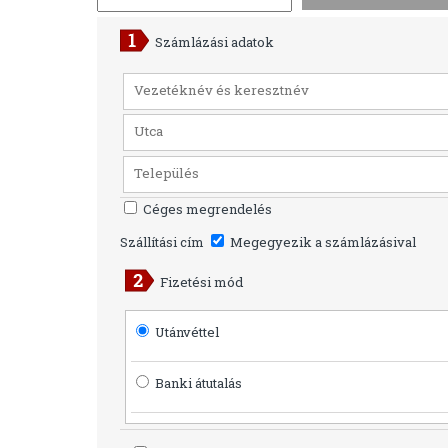
Számlázási adatok
Céges megrendelés
Szállítási cím
Megegyezik a számlázásival
Fizetési mód
Utánvéttel
Banki átutalás