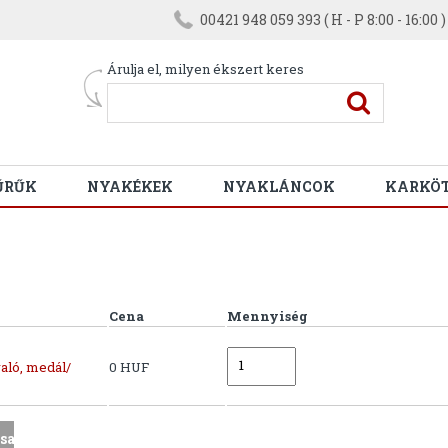
00421 948 059 393 ( H - P 8:00 - 16:00 )
Árulja el, milyen ékszert keres
ŰRŰK
NYAKÉKEK
NYAKLÁNCOK
KARKÖ
Cena
Mennyiség
aló, medál/
0 HUF