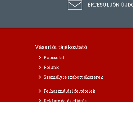
ÉRTESÜLJÖN ÚJD
Vásárlói tájékoztató
Kapcsolat
Rólunk
Személyre szabott ékszerek
Felhasználási feltételek
Reklamációs eljárás
A személyes adatok védelme
FAQ