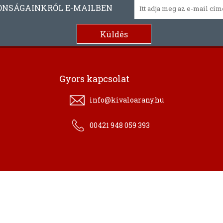
ONSÁGAINKRÓL E-MAILBEN
Gyors kapcsolat
info@kivaloarany.hu
00421 948 059 393