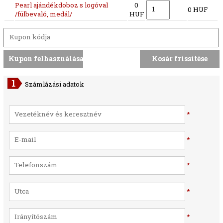
Pearl ajándékdoboz s logóval
0
0 HUF
/fülbevaló, medál/
HUF
Számlázási adatok
*
*
*
*
*