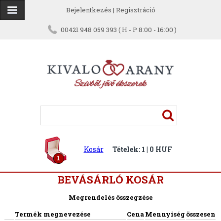
Bejelentkezés
|
Regisztráció
00421 948 059 393 ( H - P 8:00 - 16:00 )
Kosár
Tételek: 1 | 0 HUF
1
BEVÁSÁRLÓ KOSÁR
Megrendelés összegzése
Termék megnevezése
Cena
Mennyiség
összesen