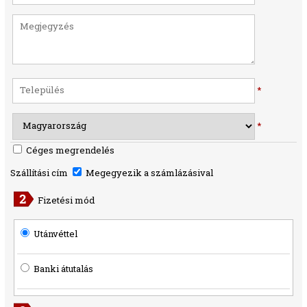
*
*
Céges megrendelés
Szállítási cím
Megegyezik a számlázásival
Fizetési mód
Utánvéttel
Banki átutalás