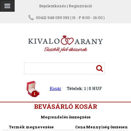
Bejelentkezés
|
Regisztráció
00421 948 059 393 ( H - P 8:00 - 16:00 )
Kosár
Tételek: 1 | 0 HUF
1
BEVÁSÁRLÓ KOSÁR
Megrendelés összegzése
Termék megnevezése
Cena
Mennyiség
összesen