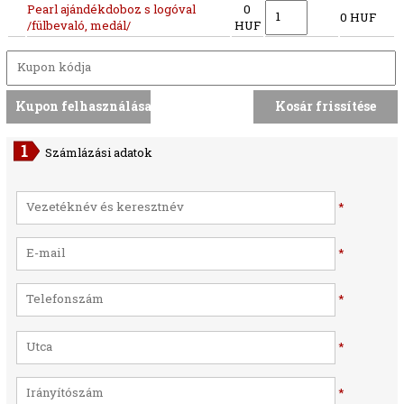
Pearl ajándékdoboz s logóval
0
0 HUF
/fülbevaló, medál/
HUF
Számlázási adatok
*
*
*
*
*