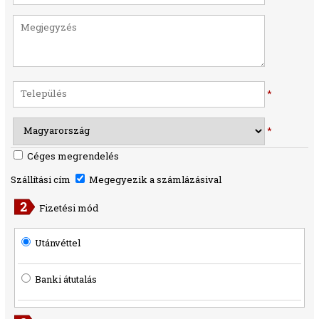
*
*
Céges megrendelés
Szállítási cím
Megegyezik a számlázásival
Fizetési mód
Utánvéttel
Banki átutalás