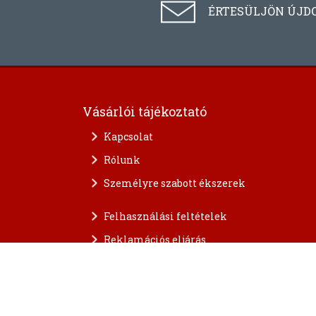
ÉRTESÜLJÖN ÚJD
Vásárlói tájékoztató
Kapcsolat
Rólunk
Személyre szabott ékszerek
Felhasználási feltételek
Reklamációs eljárás
A személyes adatok védelme
FAQ