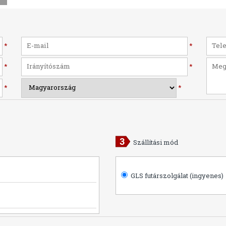
*
*
*
*
*
*
Szállítási mód
GLS futárszolgálat (ingyenes)