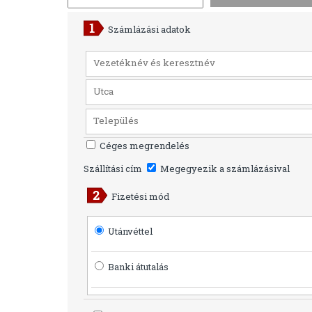
Számlázási adatok
Céges megrendelés
Szállítási cím
Megegyezik a számlázásival
Fizetési mód
Utánvéttel
Banki átutalás