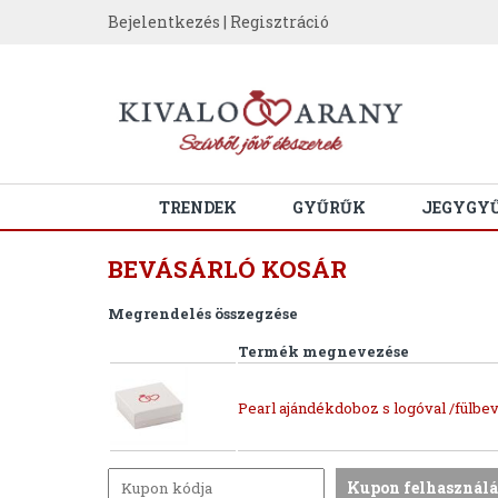
Bejelentkezés
|
Regisztráció
TRENDEK
GYŰRŰK
JEGYGY
BEVÁSÁRLÓ KOSÁR
Megrendelés összegzése
Termék megnevezése
Pearl ajándékdoboz s logóval /fülbev