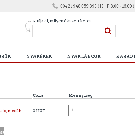
00421 948 059 393 ( H - P 8:00 - 16:00 )
Árulja el, milyen ékszert keres
ŰRŰK
NYAKÉKEK
NYAKLÁNCOK
KARKÖ
Cena
Mennyiség
aló, medál/
0 HUF