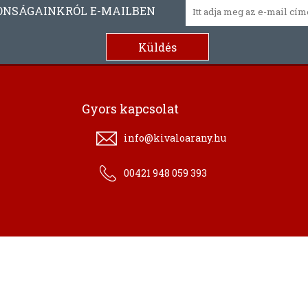
ONSÁGAINKRÓL E-MAILBEN
Gyors kapcsolat
info@kivaloarany.hu
00421 948 059 393