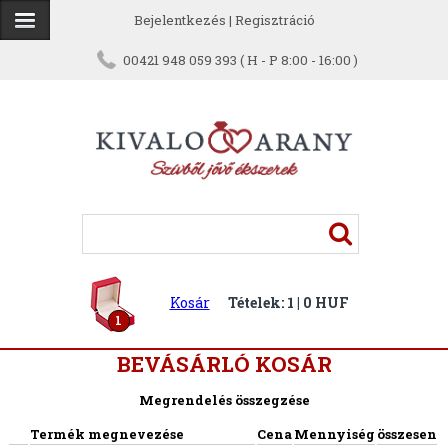
Bejelentkezés
|
Regisztráció
00421 948 059 393 ( H - P 8:00 - 16:00 )
Kosár
Tételek: 1 | 0 HUF
1
BEVÁSÁRLÓ KOSÁR
Megrendelés összegzése
Termék megnevezése
Cena
Mennyiség
összesen