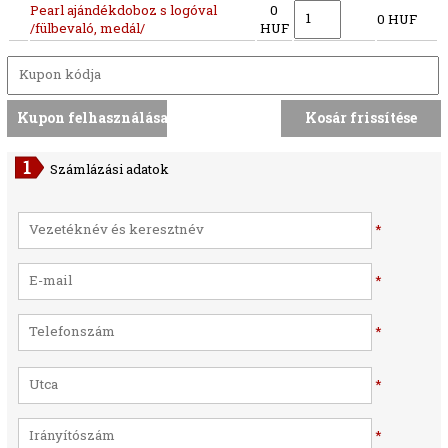
Pearl ajándékdoboz s logóval
0
0 HUF
/fülbevaló, medál/
HUF
Számlázási adatok
*
*
*
*
*