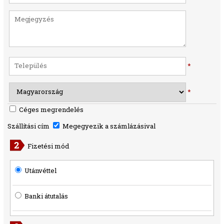
*
*
Céges megrendelés
Szállítási cím
Megegyezik a számlázásival
Fizetési mód
Utánvéttel
Banki átutalás