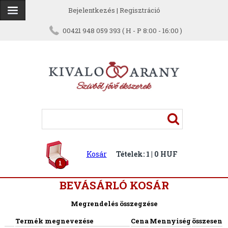
Bejelentkezés
|
Regisztráció
00421 948 059 393 ( H - P 8:00 - 16:00 )
Kosár
Tételek: 1 | 0 HUF
1
BEVÁSÁRLÓ KOSÁR
Megrendelés összegzése
Termék megnevezése
Cena
Mennyiség
összesen