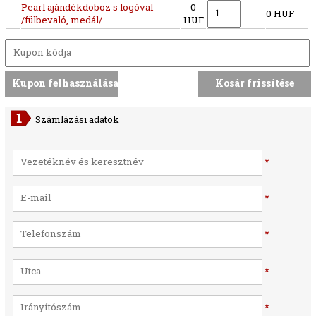
Pearl ajándékdoboz s logóval
0
0 HUF
/fülbevaló, medál/
HUF
Számlázási adatok
*
*
*
*
*