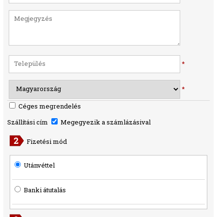
*
*
Céges megrendelés
Szállítási cím
Megegyezik a számlázásival
Fizetési mód
Utánvéttel
Banki átutalás