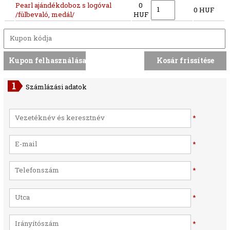
Pearl ajándékdoboz s logóval
0
0 HUF
/fülbevaló, medál/
HUF
Számlázási adatok
*
*
*
*
*