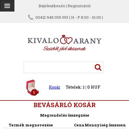
Bejelentkezés
|
Regisztráció
00421 948 059 393 ( H - P 8:00 - 16:00 )
Kosár
Tételek: 1 | 0 HUF
1
BEVÁSÁRLÓ KOSÁR
Megrendelés összegzése
Termék megnevezése
Cena
Mennyiség
összesen