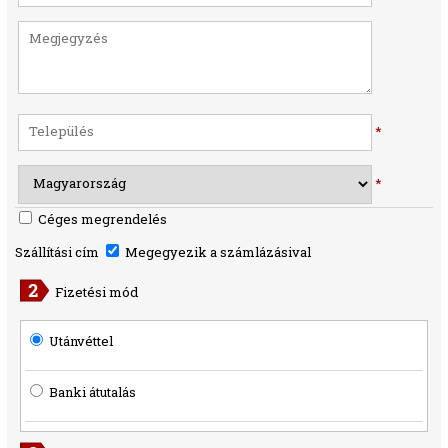
*
*
Céges megrendelés
Szállítási cím
Megegyezik a számlázásival
Fizetési mód
Utánvéttel
Banki átutalás