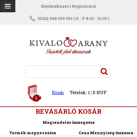
Bejelentkezés
|
Regisztráció
00421 948 059 393 ( H - P 8:00 - 16:00 )
Kosár
Tételek: 1 | 0 HUF
1
BEVÁSÁRLÓ KOSÁR
Megrendelés összegzése
Termék megnevezése
Cena
Mennyiség
összesen