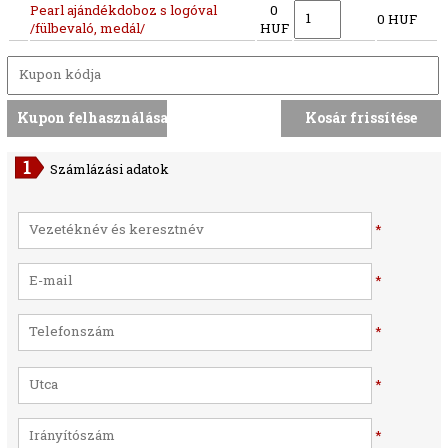
Pearl ajándékdoboz s logóval
0
0 HUF
/fülbevaló, medál/
HUF
Számlázási adatok
*
*
*
*
*