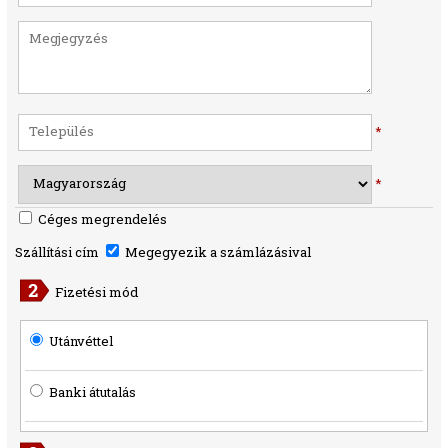
*
*
Céges megrendelés
Szállítási cím
Megegyezik a számlázásival
Fizetési mód
Utánvéttel
Banki átutalás