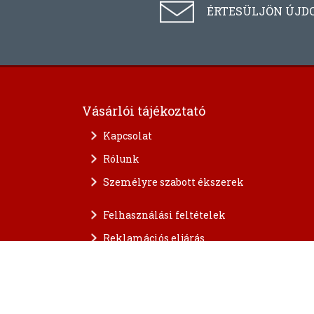
ÉRTESÜLJÖN ÚJD
Vásárlói tájékoztató
Kapcsolat
Rólunk
Személyre szabott ékszerek
Felhasználási feltételek
Reklamációs eljárás
A személyes adatok védelme
FAQ