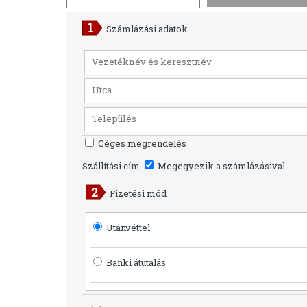
Számlázási adatok
Céges megrendelés
Szállítási cím
Megegyezik a számlázásival
Fizetési mód
Utánvéttel
Banki átutalás