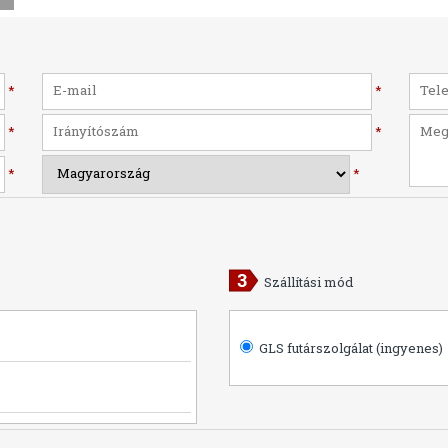
*
*
*
*
*
*
Szállítási mód
GLS futárszolgálat (ingyenes)