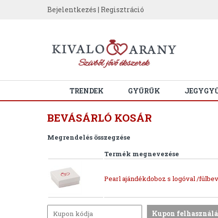
Bejelentkezés
|
Regisztráció
TRENDEK
GYŰRŰK
JEGYGY
BEVÁSÁRLÓ KOSÁR
Megrendelés összegzése
Termék megnevezése
Pearl ajándékdoboz s logóval /fülbev