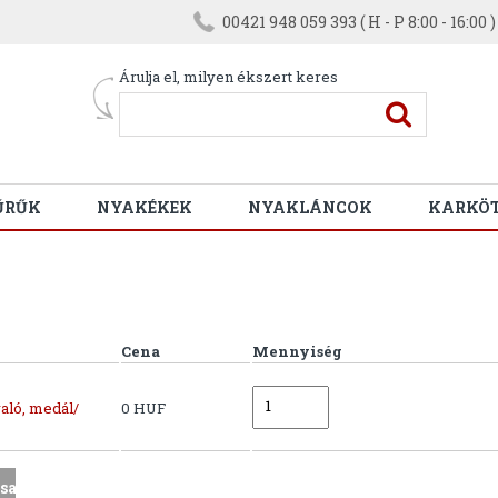
00421 948 059 393 ( H - P 8:00 - 16:00 )
Árulja el, milyen ékszert keres
ŰRŰK
NYAKÉKEK
NYAKLÁNCOK
KARKÖ
Cena
Mennyiség
aló, medál/
0 HUF