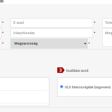
*
*
*
*
*
*
Szállítási mód
GLS futárszolgálat (ingyenes)