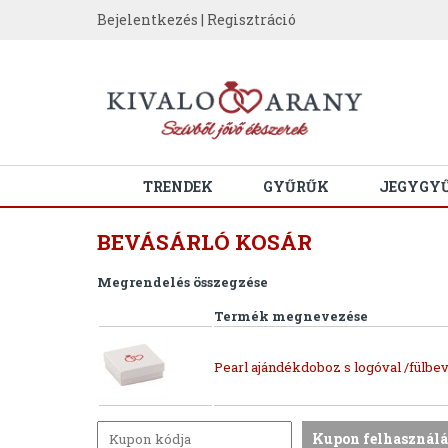
Bejelentkezés
|
Regisztráció
TRENDEK
GYŰRŰK
JEGYGY
BEVÁSÁRLÓ KOSÁR
Megrendelés összegzése
Termék megnevezése
Pearl ajándékdoboz s logóval /fülbev