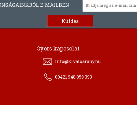
ONSÁGAINKRÓL E-MAILBEN
Gyors kapcsolat
info@kivaloarany.hu
00421 948 059 393