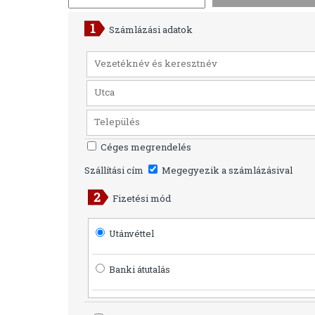
Számlázási adatok
Céges megrendelés
Szállítási cím
Megegyezik a számlázásival
Fizetési mód
Utánvéttel
Banki átutalás