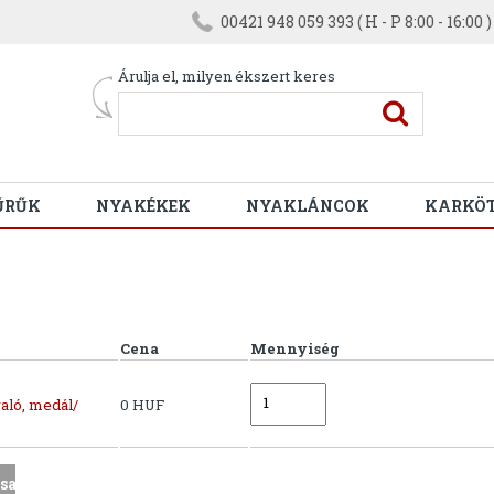
00421 948 059 393 ( H - P 8:00 - 16:00 )
Árulja el, milyen ékszert keres
ŰRŰK
NYAKÉKEK
NYAKLÁNCOK
KARKÖ
Cena
Mennyiség
aló, medál/
0 HUF