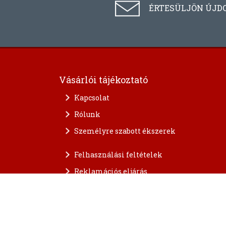
ÉRTESÜLJÖN ÚJD
Vásárlói tájékoztató
Kapcsolat
Rólunk
Személyre szabott ékszerek
Felhasználási feltételek
Reklamációs eljárás
A személyes adatok védelme
FAQ