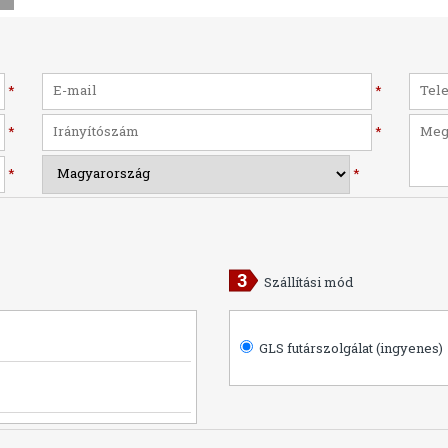
*
*
*
*
*
*
Szállítási mód
GLS futárszolgálat (ingyenes)