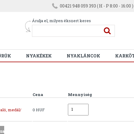
00421 948 059 393 ( H - P 8:00 - 16:00 )
Árulja el, milyen ékszert keres
ŰRŰK
NYAKÉKEK
NYAKLÁNCOK
KARKÖ
Cena
Mennyiség
aló, medál/
0 HUF