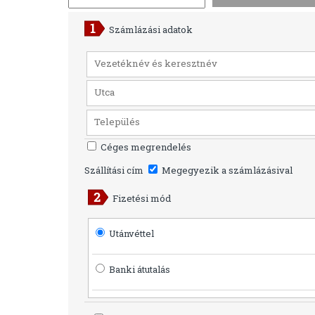
Számlázási adatok
Céges megrendelés
Szállítási cím
Megegyezik a számlázásival
Fizetési mód
Utánvéttel
Banki átutalás