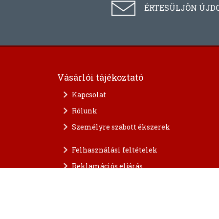
ÉRTESÜLJÖN ÚJD
Vásárlói tájékoztató
Kapcsolat
Rólunk
Személyre szabott ékszerek
Felhasználási feltételek
Reklamációs eljárás
A személyes adatok védelme
FAQ