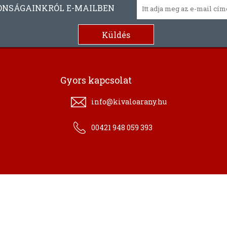
ONSÁGAINKRÓL E-MAILBEN
Gyors kapcsolat
info@kivaloarany.hu
00421 948 059 393