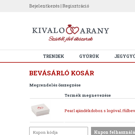
Bejelentkezés
|
Regisztráció
TRENDEK
GYŰRŰK
JEGYGY
BEVÁSÁRLÓ KOSÁR
Megrendelés összegzése
Termék megnevezése
Pearl ajándékdoboz s logóval /fülbev