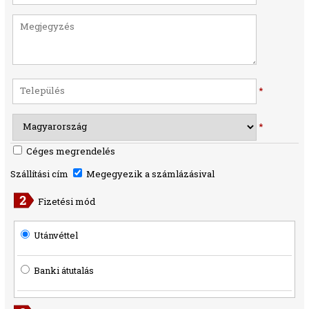
*
*
Céges megrendelés
Szállítási cím
Megegyezik a számlázásival
Fizetési mód
Utánvéttel
Banki átutalás