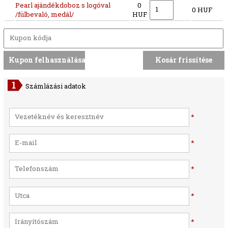
Pearl ajándékdoboz s logóval
0
0 HUF
/fülbevaló, medál/
HUF
Számlázási adatok
*
*
*
*
*