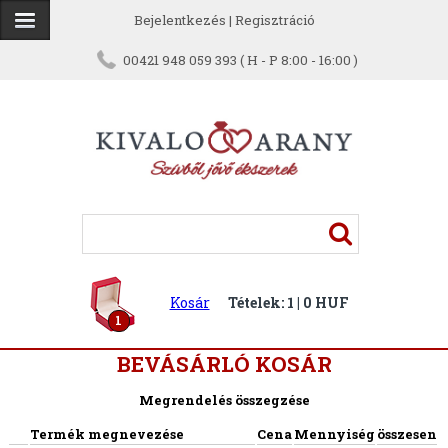
Bejelentkezés
|
Regisztráció
00421 948 059 393 ( H - P 8:00 - 16:00 )
Kosár
Tételek: 1 | 0 HUF
1
BEVÁSÁRLÓ KOSÁR
Megrendelés összegzése
Termék megnevezése
Cena
Mennyiség
összesen