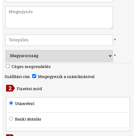
*
*
Céges megrendelés
Szállítási cím
Megegyezik a számlázásival
Fizetési mód
Utánvéttel
Banki átutalás