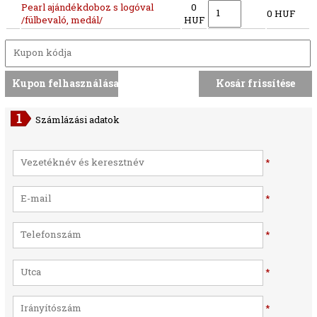
Pearl ajándékdoboz s logóval
0
0 HUF
/fülbevaló, medál/
HUF
Számlázási adatok
*
*
*
*
*