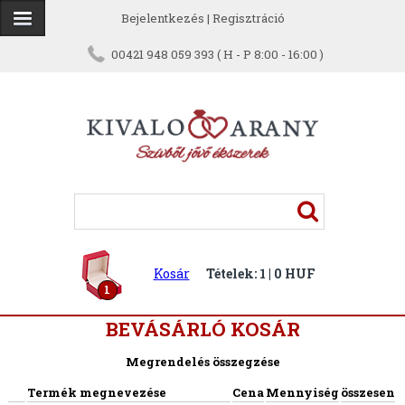
Bejelentkezés
|
Regisztráció
00421 948 059 393 ( H - P 8:00 - 16:00 )
Kosár
Tételek: 1 | 0 HUF
1
BEVÁSÁRLÓ KOSÁR
Megrendelés összegzése
Termék megnevezése
Cena
Mennyiség
összesen