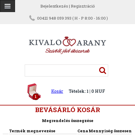
Bejelentkezés
|
Regisztráció
00421 948 059 393 ( H - P 8:00 - 16:00 )
Kosár
Tételek: 1 | 0 HUF
1
BEVÁSÁRLÓ KOSÁR
Megrendelés összegzése
Termék megnevezése
Cena
Mennyiség
összesen