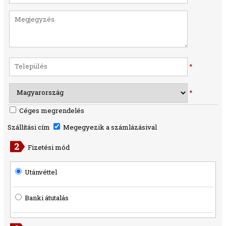
*
*
Céges megrendelés
Szállítási cím
Megegyezik a számlázásival
Fizetési mód
Utánvéttel
Banki átutalás