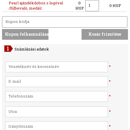
Pearl ajándékdoboz s logóval
0
0 HUF
/fülbevaló, medál/
HUF
Számlázási adatok
*
*
*
*
*