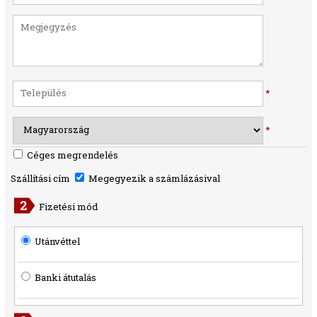
*
*
Céges megrendelés
Szállítási cím
Megegyezik a számlázásival
Fizetési mód
Utánvéttel
Banki átutalás