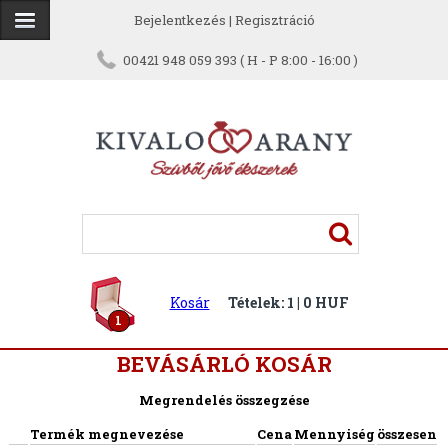
Bejelentkezés
|
Regisztráció
00421 948 059 393 ( H - P 8:00 - 16:00 )
Kosár
Tételek: 1 | 0 HUF
1
BEVÁSÁRLÓ KOSÁR
Megrendelés összegzése
Termék megnevezése
Cena
Mennyiség
összesen