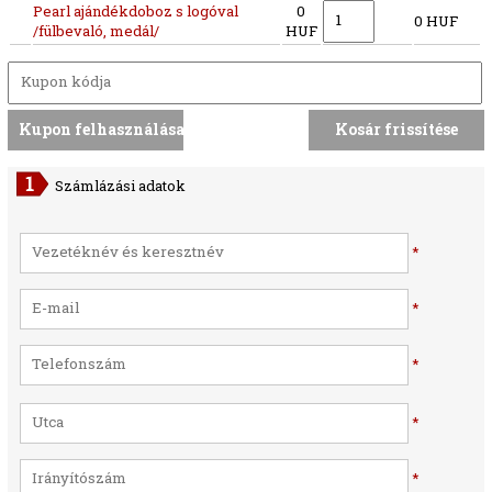
Pearl ajándékdoboz s logóval
0
0 HUF
/fülbevaló, medál/
HUF
Számlázási adatok
*
*
*
*
*