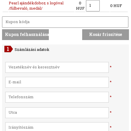
Pearl ajándékdoboz s logóval
0
0 HUF
/fülbevaló, medál/
HUF
Számlázási adatok
*
*
*
*
*