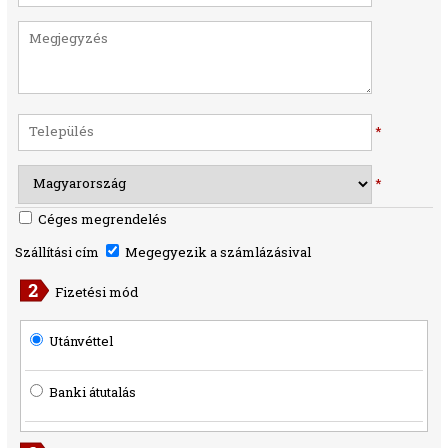
*
*
Céges megrendelés
Szállítási cím
Megegyezik a számlázásival
Fizetési mód
Utánvéttel
Banki átutalás