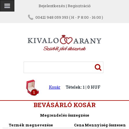
Bejelentkezés
|
Regisztráció
00421 948 059 393 ( H - P 8:00 - 16:00 )
Kosár
Tételek: 1 | 0 HUF
1
BEVÁSÁRLÓ KOSÁR
Megrendelés összegzése
Termék megnevezése
Cena
Mennyiség
összesen