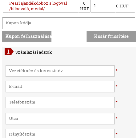
Pearl ajándékdoboz s logóval
0
0 HUF
/fülbevaló, medál/
HUF
Számlázási adatok
*
*
*
*
*