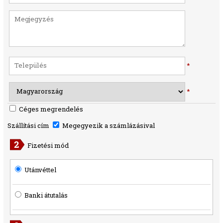
*
*
Céges megrendelés
Szállítási cím
Megegyezik a számlázásival
Fizetési mód
Utánvéttel
Banki átutalás