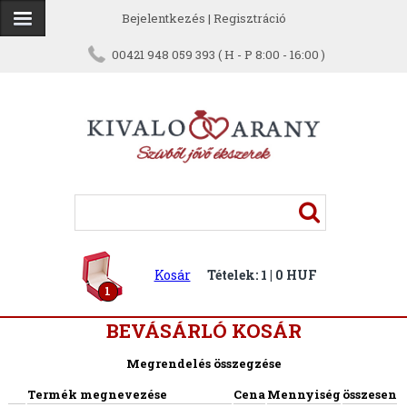
Bejelentkezés
|
Regisztráció
00421 948 059 393 ( H - P 8:00 - 16:00 )
Kosár
Tételek: 1 | 0 HUF
1
BEVÁSÁRLÓ KOSÁR
Megrendelés összegzése
Termék megnevezése
Cena
Mennyiség
összesen