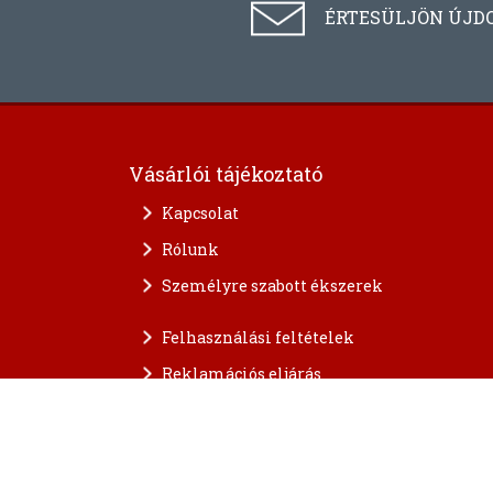
ÉRTESÜLJÖN ÚJD
Vásárlói tájékoztató
Kapcsolat
Rólunk
Személyre szabott ékszerek
Felhasználási feltételek
Reklamációs eljárás
A személyes adatok védelme
FAQ