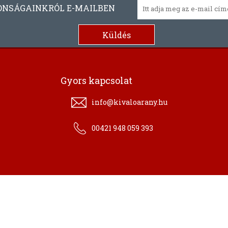
ONSÁGAINKRÓL E-MAILBEN
Gyors kapcsolat
info@kivaloarany.hu
00421 948 059 393