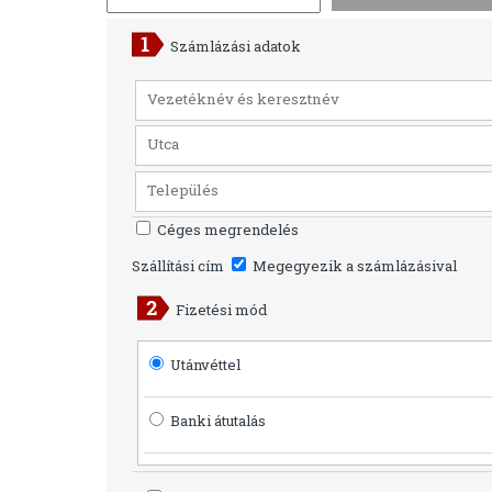
Számlázási adatok
Céges megrendelés
Szállítási cím
Megegyezik a számlázásival
Fizetési mód
Utánvéttel
Banki átutalás