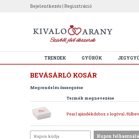
Bejelentkezés
|
Regisztráció
TRENDEK
GYŰRŰK
JEGYGY
BEVÁSÁRLÓ KOSÁR
Megrendelés összegzése
Termék megnevezése
Pearl ajándékdoboz s logóval /fülbev