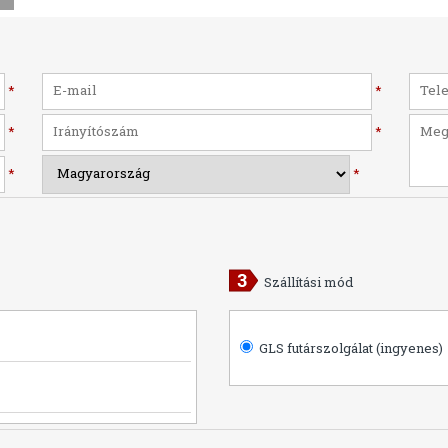
*
*
*
*
*
*
Szállítási mód
GLS futárszolgálat (ingyenes)