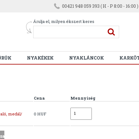
00421 948 059 393 ( H - P 8:00 - 16:00 )
Árulja el, milyen ékszert keres
ŰRŰK
NYAKÉKEK
NYAKLÁNCOK
KARKÖ
Cena
Mennyiség
aló, medál/
0 HUF