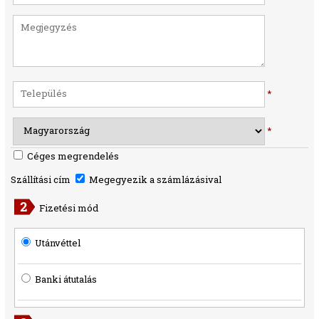
*
*
Céges megrendelés
Szállítási cím
Megegyezik a számlázásival
Fizetési mód
Utánvéttel
Banki átutalás