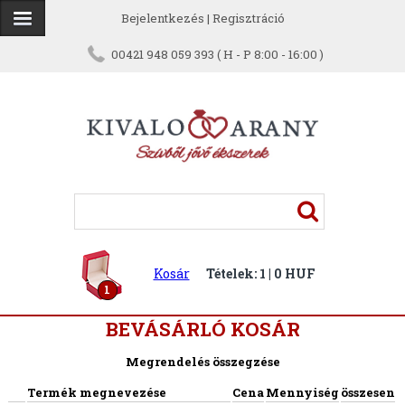
Bejelentkezés
|
Regisztráció
00421 948 059 393 ( H - P 8:00 - 16:00 )
Kosár
Tételek: 1 | 0 HUF
1
BEVÁSÁRLÓ KOSÁR
Megrendelés összegzése
Termék megnevezése
Cena
Mennyiség
összesen