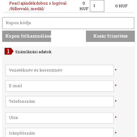
Pearl ajándékdoboz s logóval
0
0 HUF
/fülbevaló, medál/
HUF
Számlázási adatok
*
*
*
*
*