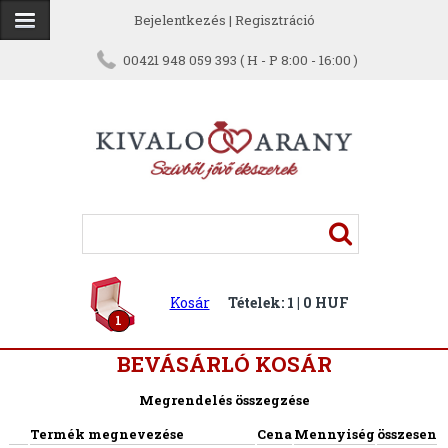
Bejelentkezés
|
Regisztráció
00421 948 059 393 ( H - P 8:00 - 16:00 )
Kosár
Tételek: 1 | 0 HUF
1
BEVÁSÁRLÓ KOSÁR
Megrendelés összegzése
Termék megnevezése
Cena
Mennyiség
összesen