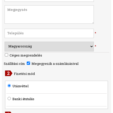
*
*
Céges megrendelés
Szállítási cím
Megegyezik a számlázásival
Fizetési mód
Utánvéttel
Banki átutalás