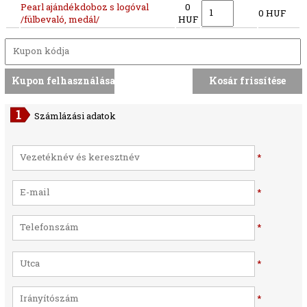
Pearl ajándékdoboz s logóval
0
0 HUF
/fülbevaló, medál/
HUF
Számlázási adatok
*
*
*
*
*