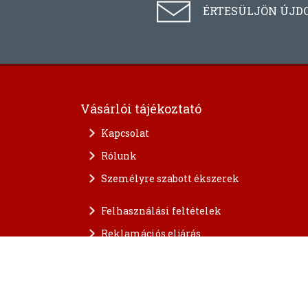
ÉRTESÜLJÖN ÚJD
Vásárlói tájékoztató
Kapcsolat
Rólunk
Személyre szabott ékszerek
Felhasználási feltételek
Reklamációs eljárás
A személyes adatok védelme
FAQ