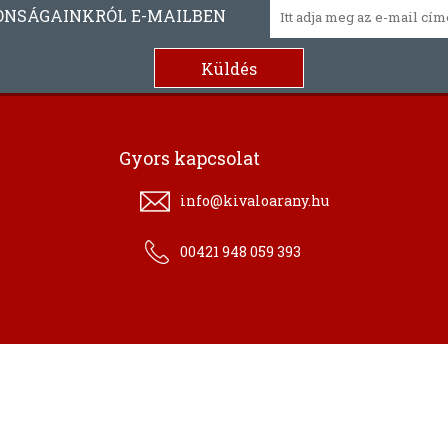
ONSÁGAINKRÓL E-MAILBEN
Gyors kapcsolat
info@kivaloarany.hu
00421 948 059 393