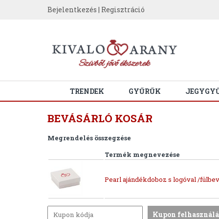
Bejelentkezés
|
Regisztráció
TRENDEK
GYŰRŰK
JEGYGY
BEVÁSÁRLÓ KOSÁR
Megrendelés összegzése
Termék megnevezése
Pearl ajándékdoboz s logóval /fülbev