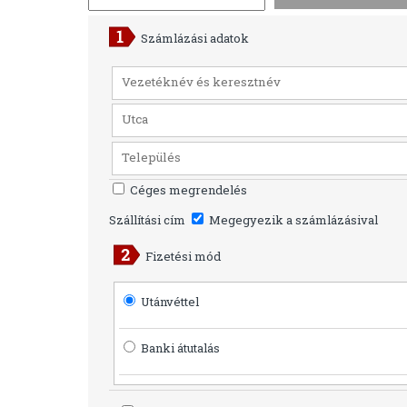
Számlázási adatok
Céges megrendelés
Szállítási cím
Megegyezik a számlázásival
Fizetési mód
Utánvéttel
Banki átutalás