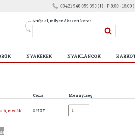
00421 948 059 393 ( H - P 8:00 - 16:00 )
Árulja el, milyen ékszert keres
ŰRŰK
NYAKÉKEK
NYAKLÁNCOK
KARKÖ
Cena
Mennyiség
aló, medál/
0 HUF