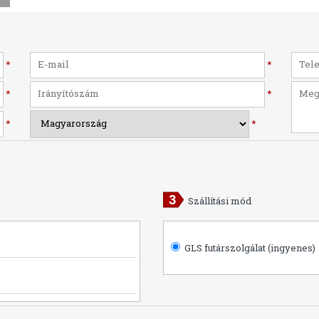
*
*
*
*
*
*
Szállítási mód
GLS futárszolgálat (ingyenes)