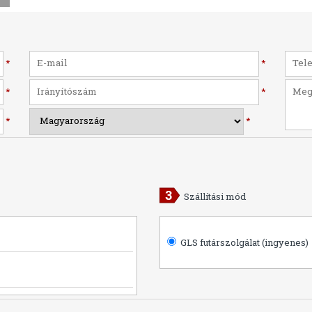
*
*
*
*
*
*
Szállítási mód
GLS futárszolgálat (ingyenes)