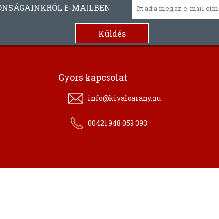
ONSÁGAINKRÓL E-MAILBEN
Gyors kapcsolat
info@kivaloarany.hu
00421 948 059 393