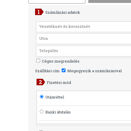
Számlázási adatok
Céges megrendelés
Szállítási cím
Megegyezik a számlázásival
Fizetési mód
Utánvéttel
Banki átutalás