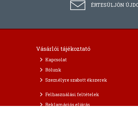
ÉRTESÜLJÖN ÚJD
Vásárlói tájékoztató
Kapcsolat
Rólunk
Személyre szabott ékszerek
Felhasználási feltételek
Reklamációs eljárás
A személyes adatok védelme
FAQ