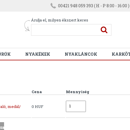
00421 948 059 393 ( H - P 8:00 - 16:00 )
Árulja el, milyen ékszert keres
ŰRŰK
NYAKÉKEK
NYAKLÁNCOK
KARKÖ
Cena
Mennyiség
aló, medál/
0 HUF