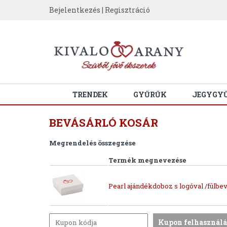
Bejelentkezés
|
Regisztráció
TRENDEK
GYŰRŰK
JEGYGY
BEVÁSÁRLÓ KOSÁR
Megrendelés összegzése
Termék megnevezése
Pearl ajándékdoboz s logóval /fülbev